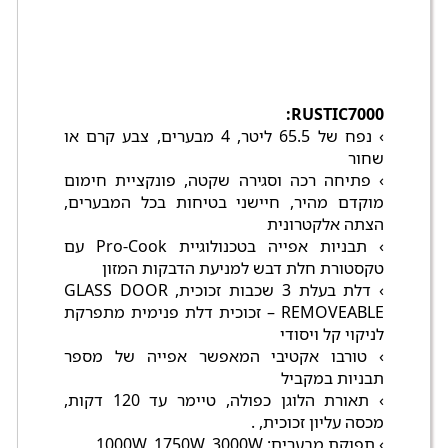
RUSTIC7000:
› נפח של 65.5 ליטר, 4 מבערים, צבע קרם או
שחור
› פתיחה רכה וסגירה שקטה, פונקציית חימום
מוקדם מהיר, חיישני בטיחות בכל המבערים,
הצתה אלקטרונית
› תבניות אפייה בטכנולוגיית Pro-Cook עם
טקסטורת חלת דבש למניעת הדבקות המזון
› דלת בעלת 3 שכבות זכוכית, GLASS DOOR
REMOVEABLE – זכוכית דלת פנימית מתפרקת
לניקוי קל ויסודי
› טורבו אקטיבי המאפשר אפייה של מספר
תבניות במקביל
› תאורת הלוגן כפולה, טיימר עד 120 דקות,
מכסה עליון זכוכית, .
› תפוקת מבערים: 1000W, 1750W, 3000W