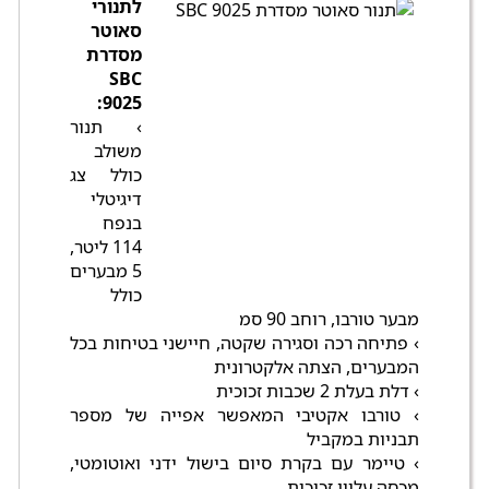
לתנורי
סאוטר
מסדרת
SBC
9025:
› תנור
משולב
כולל צג
דיגיטלי
בנפח
114 ליטר,
5 מבערים
כולל
מבער טורבו, רוחב 90 סמ
› פתיחה רכה וסגירה שקטה, חיישני בטיחות בכל
המבערים, הצתה אלקטרונית
› דלת בעלת 2 שכבות זכוכית
› טורבו אקטיבי המאפשר אפייה של מספר
תבניות במקביל
› טיימר עם בקרת סיום בישול ידני ואוטומטי,
מכסה עליון זכוכית, .