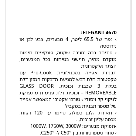
ELEGANT 4670:
› נפח של 65.5 ליטר, 4 מבערים, צבע לבן או
נירוסטה
› פתיחה רכה וסגירה שקטה, פונקציית חימום
מוקדם מהיר, חיישני בטיחות בכל המבערים,
הצתה אלקטרונית
תבניות אפייה בטכנולוגיית Pro-Cook עם
טקסטורת חלת דבש למניעת הדבקות המזון דלת
בעלת 3 שכבות זכוכית, GLASS DOOR
REMOVEABLE – זכוכית דלת פנימית מתפרקת
לניקוי קל ויסודי › טורבו אקטיבי המאפשר אפייה
של מספר תבניות במקביל
› תאורת הלוגן כפולה, טיימר עד 120 דקות,
מכסה עליון זכוכית, .
›תפוקת מבערים: 1000W, 1750W, 3000W
› טווח טמפרטורות:בין °C50 ל- °C250.