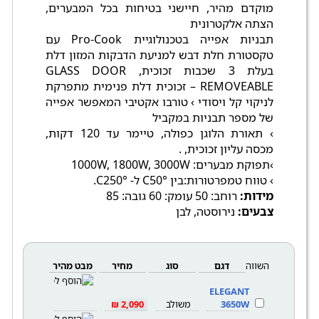
מוקדם מהיר, חיישני בטיחות בכל המבערים,
הצתה אלקטרונית
תבניות אפייה בטכנולוגיית Pro-Cook עם
טקסטורת חלת דבש למניעת הדבקות המזון דלת
בעלת 3 שכבות זכוכית, GLASS DOOR
REMOVEABLE – זכוכית דלת פנימית מתפרקת
לניקוי קל ויסודי › טורבו אקטיבי המאפשר אפייה
של מספר תבניות במקביל
› תאורת הלוגן כפולה, טיימר עד 120 דקות,
מכסה עליון זכוכית, .
›תפוקת מבערים: 1000W, 1800W, 3000W
› טווח טמפרטורות:בין °C50 ל- °C250.
מידות:
רוחב: 50 עומק: 60 גובה: 85
צבעים:
נירוסטה, לבן
השווה
דגם
סוג
מחיר
מבט מהיר
ELEGANT
3650W
משולב
2,090 ₪