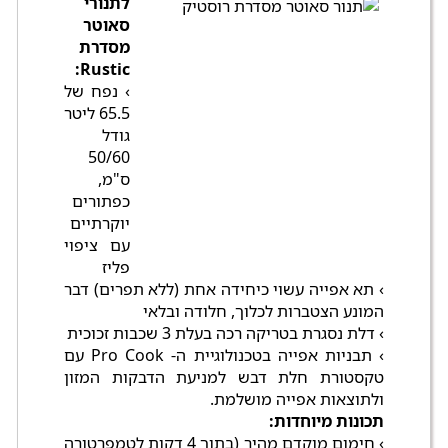
לתנורי
סאוטר
מסדרת
Rustic:
› נפח של
65.5 ליטר
גודל
50/60
ס"מ,
כפתורים
יוקרתיים
עם ציפוי
פליז
› תא אפייה עשוי כיחידה אחת (ללא תפרים) דבר
המונע הצטברות לכלוך, חלודה ובלאי
› דלת נסגרת בטריקה רכה בעלת 3 שכבות זכוכית
› תבניות אפייה בטכנולוגיית ה- Pro Cook עם
טקסטורת חלת דבש למניעת הדבקות המזון
ולתוצאות אפייה מושלמת.
תכונות מיוחדות:
› חימום מוקדם מהיר (בתוך 4 דקות לטמפרטורה