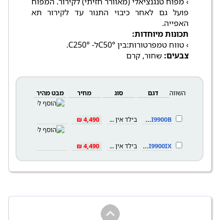
› מפוח טנגנציאלי (מאוורר חזיתי) לקירור. המפוח
פועל גם לאחר כיבוי התנור עד לקירור תא
האפייה.
תכונות מיוחדות:
› טווח טמפרטורות:בין °C50ל- °C250.
צבעים:
שחור, קרם
השווה
דגם
סוג
מחיר
מבט מהיר
SBI9900B
בילד אין 90
4,490 ₪
SBI9900IX
בילד אין 90
4,490 ₪