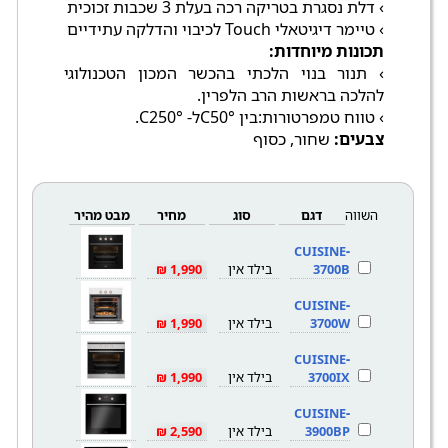
› דלת נסגרת בטריקה רכה בעלת 3 שכבות זכוכית
› טיימר דיגיטאלי Touch לכיבוי והדלקה עתידיים
תכונות מיוחדות:
› תנור בנוי הלכתי בהכשר המכון הטכנולוגי
להלכה בראשות הרב הלפרין.
› טווח טמפרטורות:בין °C50ל- °C250.
צבעים:
שחור, כסוף
השווה
דגם
סוג
מחיר
מבט מהיר
CUISINE-
3700B
בילד אין
1,990 ₪
CUISINE-
3700W
בילד אין
1,990 ₪
CUISINE-
3700IX
בילד אין
1,990 ₪
CUISINE-
3900BP
בילד אין
2,590 ₪