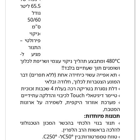
65.5 ליטר
גודל
50/60
ס"מ
›ניקוי
פירולטי –
התנור
מגיע ל-
480°C ומתבצע תהליך ניקוי עצמי ושריפת לכלוך
ושומנים תוך שעתיים בלבד!!
› תא אפייה עשוי כיחידה אחת (ללא תפרים) דבר
המונע הצטברות לכלוך, חלודה ובלאי
› דלת נסגרת בטריקה רכה בעלת 4 שכבות זכוכית
› טיימר דיגיטאלי Touch לכיבוי והדלקה עתידיים
› מערכת אוורור היקפית, לשמירה על ארונות
המטבח,
תכונות מיוחדות:
› תנור בנוי הלכתי בהכשר המכון הטכנולוגי
להלכה בראשות הרב הלפרין.
› טווח טמפרטורות:בין °C50ל- °C250.