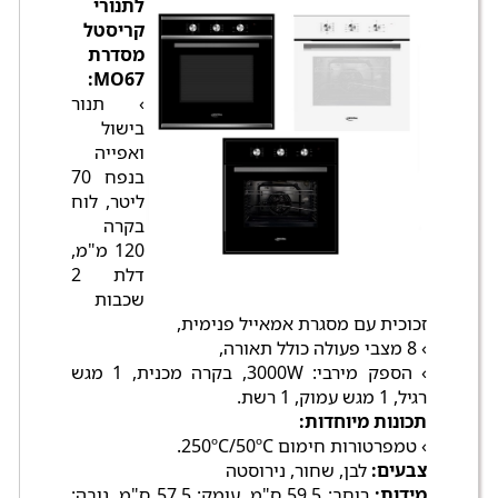
לתנורי
קריסטל
מסדרת
MO67:
› תנור
בישול
ואפייה
בנפח 70
ליטר, לוח
בקרה
120 מ"מ,
דלת 2
שכבות
זכוכית עם מסגרת אמאייל פנימית,
› 8 מצבי פעולה כולל תאורה,
› הספק מירבי: 3000W, בקרה מכנית, 1 מגש
רגיל, 1 מגש עמוק, 1 רשת.
תכונות מיוחדות:
› טמפרטורות חימום 250ºC/50ºC.
צבעים:
לבן, שחור, נירוסטה
מידות:
רוחב: 59.5 ס"מ, עומק: 57.5 ס"מ, גובה: