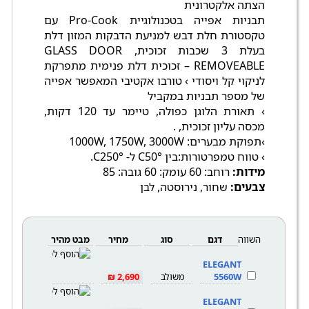
הצתה אלקטרונית
תבניות אפייה בטכנולוגיית Pro-Cook עם
טקסטורת חלת דבש למניעת הדבקות המזון דלת
בעלת 3 שכבות זכוכית, GLASS DOOR
REMOVEABLE – זכוכית דלת פנימית מתפרקת
לניקוי קל ויסודי › טורבו אקטיבי המאפשר אפייה
של מספר תבניות במקביל
› תאורת הלוגן כפולה, טיימר עד 120 דקות,
מכסה עליון זכוכית, .
›תפוקת מבערים: 1000W, 1750W, 3000W
› טווח טמפרטורות:בין °C50 ל- °C250.
מידות:
רוחב: 60 עומק: 60 גובה: 85
צבעים:
שחור, נירוסטה, לבן
השווה
דגם
סוג
מחיר
מבט מהיר
ELEGANT
5560W
משולב
2,690 ₪
ELEGANT