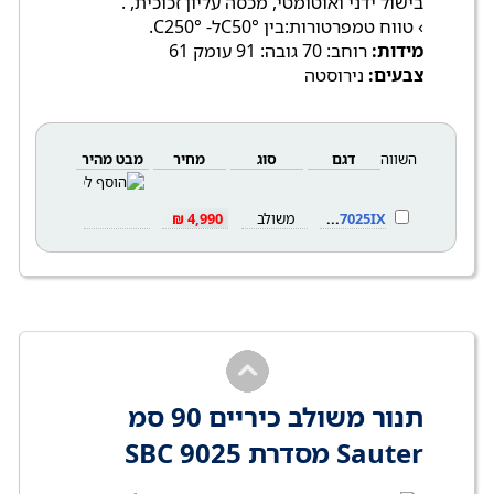
בישול ידני ואוטומטי, מכסה עליון זכוכית, .
› טווח טמפרטורות:בין °C50ל- °C250.
מידות:
רוחב: 70 גובה: 91 עומק 61
צבעים:
נירוסטה
השווה
דגם
סוג
מחיר
מבט מהיר
SBC7025IX
משולב
4,990 ₪
תנור משולב כיריים 90 סמ
Sauter מסדרת SBC 9025