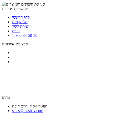
קישורים מהירים:
לדף הראשי
סל הקניות
יצירת קשר
עזרה
1-800-34-50-50
מבצעים אחרונים
מידע
הנוטר 4א ק. חיים חיפה
sales@mashav.com