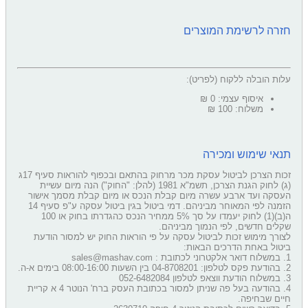
חזרה לרשימת המוצרים
עלות הובלה ללקוח (לפריט):
איסוף עצמי: 0 ₪
משלוח: 100 ₪
תנאי שימוש ומכירה
זכות הצרכן לביטול עסקת מכר מרחוק בהתאם ובכפוף להוראות סעיף 17ג
(ג) לחוק הגנת הצרכן, תשמ"א 1981 (להלן: "החוק") הנה מיום עשיית
העסקה ועד ארבע עשרה מיום קבלת הנכס או מיום קבלת מסמך אישור
הזמנה לפי המאוחר מביניהם. דמי ביטול בגין ביטול עסקה ע"פ סעיף 14
ה(ב)(1) לחוק יעמדו על סך 5% ממחיר הנכס כהגדרתו בחוק או 100
שקלים חדשים, לפי הנמוך מביניהם.
לצורך מימוש זכות לביטול עסקה על פי הוראות החוק יש למסור הודעת
ביטול באחת הדרכים הבאות:
1. במשלוח דואר אלקטרוני לכתובת : sales@mashav.com
2. בהודעת פקס לטלפון: 04-8708201 בין השעות 08:00-16:00 בימים א-ה.
3. במשלוח הודעת ווצאפ לטלפון 052-6482084
4. בהודעה בעל פה שניתן למסור בכתובת העסק ברח' הנוטר 4 א קריית
חיים שבחיפה.