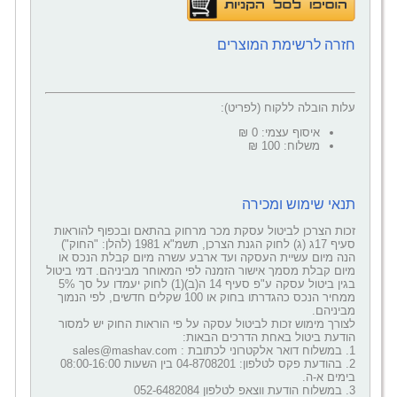
חזרה לרשימת המוצרים
עלות הובלה ללקוח (לפריט):
איסוף עצמי: 0 ₪
משלוח: 100 ₪
תנאי שימוש ומכירה
זכות הצרכן לביטול עסקת מכר מרחוק בהתאם ובכפוף להוראות
סעיף 17ג (ג) לחוק הגנת הצרכן, תשמ"א 1981 (להלן: "החוק")
הנה מיום עשיית העסקה ועד ארבע עשרה מיום קבלת הנכס או
מיום קבלת מסמך אישור הזמנה לפי המאוחר מביניהם. דמי ביטול
בגין ביטול עסקה ע"פ סעיף 14 ה(ב)(1) לחוק יעמדו על סך 5%
ממחיר הנכס כהגדרתו בחוק או 100 שקלים חדשים, לפי הנמוך
מביניהם.
לצורך מימוש זכות לביטול עסקה על פי הוראות החוק יש למסור
הודעת ביטול באחת הדרכים הבאות:
1. במשלוח דואר אלקטרוני לכתובת : sales@mashav.com
2. בהודעת פקס לטלפון: 04-8708201 בין השעות 08:00-16:00
בימים א-ה.
3. במשלוח הודעת ווצאפ לטלפון 052-6482084