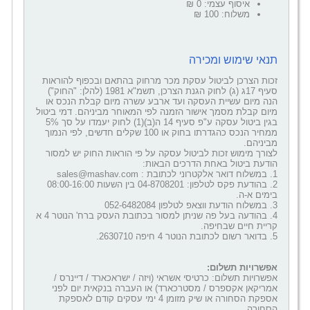
איסוף עצמי: 0 ₪
משלוח: 100 ₪
תנאי שימוש ומכירה
זכות הצרכן לביטול עסקת מכר מרחוק בהתאם ובכפוף להוראות
סעיף 17ג (ג) לחוק הגנת הצרכן, תשמ"א 1981 (להלן: "החוק")
הנה מיום עשיית העסקה ועד ארבע עשרה מיום קבלת הנכס או
מיום קבלת מסמך אישור הזמנה לפי המאוחר מביניהם. דמי ביטול
בגין ביטול עסקה ע"פ סעיף 14 ה(ב)(1) לחוק יעמדו על סך 5%
ממחיר הנכס כהגדרתו בחוק או 100 שקלים חדשים, לפי הנמוך
מביניהם.
לצורך מימוש זכות לביטול עסקה על פי הוראות החוק יש למסור
הודעת ביטול באחת הדרכים הבאות:
1. במשלוח דואר אלקטרוני לכתובת : sales@mashav.com
2. בהודעת פקס לטלפון: 04-8708201 בין השעות 08:00-16:00
בימים א-ה.
3. במשלוח הודעת ווצאפ לטלפון 052-6482084
4. בהודעה בעל פה שניתן למסור בכתובת העסק ברח' הנוטר 4 א
קריית חיים שבחיפה.
5. בדואר רשום לכתובת הנוטר 4 חיפה 2630710.
אפשרויות תשלום:
אפשרויות תשלום: כרטיסי אשראי (ויזה / ישראכארד / דיינרס /
אמריקאן אקספרס / מסטרכארד) או העברה בנקאית יום לפני
אספקת הסחורה או שיק מזומן 4 ימי עסקים קודם לאספקת
הסחורה.