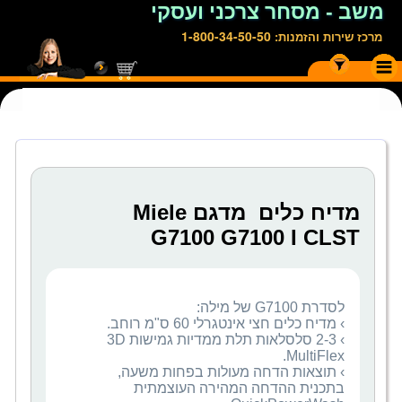
משב - מסחר צרכני ועסקי
1-800-34-50-50
מרכז שירות והזמנות:
מדיח כלים מדגם Miele
G7100 G7100 I CLST
› 2-3 סלסלאות תלת ממדיות גמישות 3D
› תוצאות הדחה מעולות בפחות משעה,
בתכנית ההדחה המהירה העוצמתית