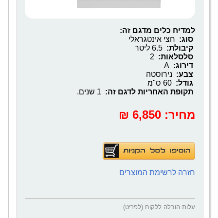
למדיח כלים מדגם זה:
סוג:
חצי אינטגראלי
קיבולת:
6.5 ליטר
סלסלאות:
2
דירוג:
A
צבע:
נירוסטה
גודל:
60 ס"מ
תקופת האחריות לדגם זה:
1 שנים. ‎
מחיר:
‎6,850 ₪
חזרה לרשימת המוצרים
עלות הובלה ללקוח (לפריט):