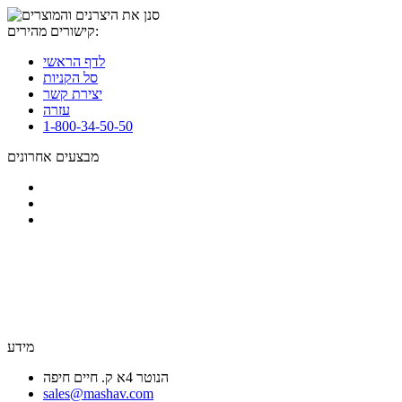
קישורים מהירים:
לדף הראשי
סל הקניות
יצירת קשר
עזרה
1-800-34-50-50
מבצעים אחרונים
מידע
הנוטר 4א ק. חיים חיפה
sales@mashav.com