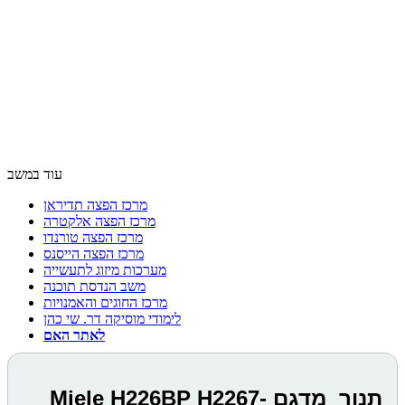
עוד במשב
מרכז הפצה תדיראן
מרכז הפצה אלקטרה
מרכז הפצה טורנדו
מרכז הפצה הייסנס
מערכות מיזוג לתעשייה
משב הנדסת תוכנה
מרכז החוגים והאמנויות
לימודי מוסיקה דר. שי כהן
לאתר האם
תנור מדגם Miele H226BP H2267-