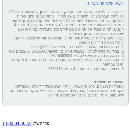
תנאי שימוש ומכירה
זכות הצרכן לביטול עסקת מכר מרחוק בהתאם ובכפוף להוראות סעיף 17ג
(ג) לחוק הגנת הצרכן, תשמ"א 1981 (להלן: "החוק") הנה מיום עשיית
העסקה ועד ארבע עשרה מיום קבלת הנכס או מיום קבלת מסמך אישור
הזמנה לפי המאוחר מביניהם. דמי ביטול בגין ביטול עסקה ע"פ סעיף 14
ה(ב)(1) לחוק יעמדו על סך 5% ממחיר הנכס כהגדרתו בחוק או 100
שקלים חדשים, לפי הנמוך מביניהם.
לצורך מימוש זכות לביטול עסקה על פי הוראות החוק יש למסור הודעת
ביטול באחת הדרכים הבאות:
1. במשלוח דואר אלקטרוני לכתובת : sales@mashav.com
2. בהודעת פקס לטלפון: 04-8708201 בין השעות 08:00-16:00 בימים א-ה.
3. במשלוח הודעת ווצאפ לטלפון 052-6482084
4. בהודעה בעל פה שניתן למסור בכתובת העסק ברח' הנוטר 4 א קריית
חיים שבחיפה.
5. בדואר רשום לכתובת הנוטר 4 חיפה 2630710.
אפשרויות תשלום:
אפשרויות תשלום: כרטיסי אשראי (ויזה / ישראכארד / דיינרס / אמריקאן
אקספרס / מסטרכארד) או העברה בנקאית יום לפני אספקת הסחורה או
שיק מזומן 4 ימי עסקים קודם לאספקת הסחורה.
צרו קשר:
1-800-34-50-50