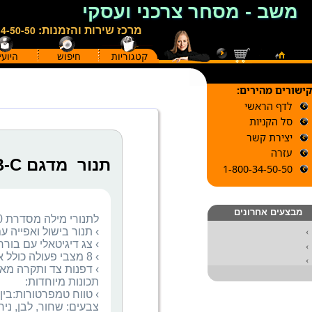
משב - מסחר צרכני ועסקי
מרכז שירות והזמנות:
34-50-50
קטגוריות
חיפוש
היועץ
קישורים מהירים:
לדף הראשי
סל הקניות
יצירת קשר
עזרה
תנור מדגם Miele H2860 H2860B-C
1-800-34-50-50
מבצעים אחרונים
צבעים: שחור, לבן, ני