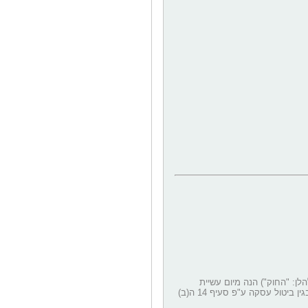
 לביטול עסקת מכר מרחוק בהתאם ובכפוף להוראות סעיף 17ג (ג) לחוק הגנת הצרכן, תשמ"א 1981 (להלן: "החוק") הנה מיום עשיית
העסקה ועד ארבע עשרה מיום קבלת הנכס או מיום קבלת מסמך אישור הזמנה לפי המאוחר מביניהם. דמי ביטול בגין ביטול עסקה ע"פ סעיף 14 ה(ב)