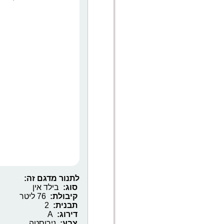
לתנור מדגם זה:
סוג:
בילד אין
קיבולת:
76 ליטר
תבנית:
2
דירוג:
A
צבע:
נירוסטה