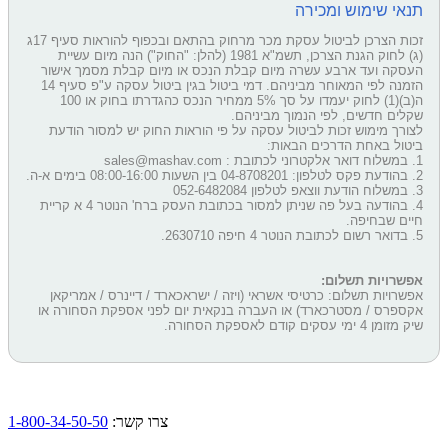
תנאי שימוש ומכירה
זכות הצרכן לביטול עסקת מכר מרחוק בהתאם ובכפוף להוראות סעיף 17ג
(ג) לחוק הגנת הצרכן, תשמ"א 1981 (להלן: "החוק") הנה מיום עשיית
העסקה ועד ארבע עשרה מיום קבלת הנכס או מיום קבלת מסמך אישור
הזמנה לפי המאוחר מביניהם. דמי ביטול בגין ביטול עסקה ע"פ סעיף 14
ה(ב)(1) לחוק יעמדו על סך 5% ממחיר הנכס כהגדרתו בחוק או 100
שקלים חדשים, לפי הנמוך מביניהם.
לצורך מימוש זכות לביטול עסקה על פי הוראות החוק יש למסור הודעת
ביטול באחת הדרכים הבאות:
1. במשלוח דואר אלקטרוני לכתובת : sales@mashav.com
2. בהודעת פקס לטלפון: 04-8708201 בין השעות 08:00-16:00 בימים א-ה.
3. במשלוח הודעת ווצאפ לטלפון 052-6482084
4. בהודעה בעל פה שניתן למסור בכתובת העסק ברח' הנוטר 4 א קריית
חיים שבחיפה.
5. בדואר רשום לכתובת הנוטר 4 חיפה 2630710.
אפשרויות תשלום:
אפשרויות תשלום: כרטיסי אשראי (ויזה / ישראכארד / דיינרס / אמריקאן
אקספרס / מסטרכארד) או העברה בנקאית יום לפני אספקת הסחורה או
שיק מזומן 4 ימי עסקים קודם לאספקת הסחורה.
צרו קשר:
1-800-34-50-50