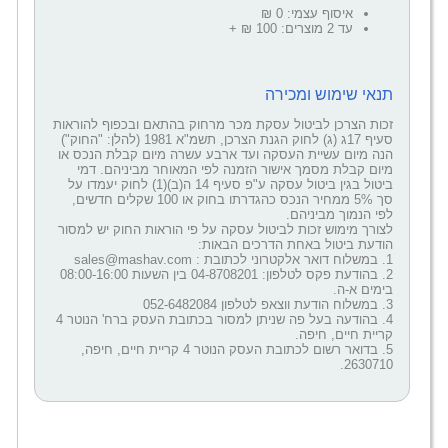
איסוף עצמי: 0 ₪
עד 2 מוצרים: 100 ₪ +
תנאי שימוש ומכירה
זכות הצרכן לביטול עסקת מכר מרחוק בהתאם ובכפוף להוראות
סעיף 17ג (ג) לחוק הגנת הצרכן, תשמ"א 1981 (להלן: "החוק")
הנה מיום עשיית העסקה ועד ארבע עשרה מיום קבלת הנכס או
מיום קבלת מסמך אישור הזמנה לפי המאוחר מביניהם. דמי
ביטול בגין ביטול עסקה ע"פ סעיף 14 ה(ב)(1) לחוק יעמדו על
סך 5% ממחיר הנכס כהגדרתו בחוק או 100 שקלים חדשים,
לפי הנמוך מביניהם.
לצורך מימוש זכות לביטול עסקה על פי הוראות החוק יש למסור
הודעת ביטול באחת הדרכים הבאות:
1. במשלוח דואר אלקטרוני לכתובת : sales@mashav.com
2. בהודעת פקס לטלפון: 04-8708201 בין השעות 08:00-16:00
בימים א-ה.
3. במשלוח הודעת ווצאפ לטלפון 052-6482084
4. בהודעה בעל פה שניתן למסור בכתובת העסק ברח' הנוטר 4
קריית חיים, חיפה.
5. בדואר רשום לכתובת העסק הנוטר 4 קריית חיים, חיפה,
2630710.