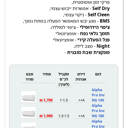
פרקי זמן אוטומטית,
Self Dry
- אפשרות ייבוש עצמי,
Self Cleen
- ניקוי עצמי,
BMS
- מגע יבש המאפשר הפעלה במתח נמוך,
ציפוי הידרופילי
- ציפוי לסוללה.
תומך גלאי נפח
- אופציונאלי
פנל הפעלה קירי
- אופציונאלי
Night
- מצב לילה.
פונקצית שבת מובנית
-
דגם
דירוג
מקביל
מחיר
מבט
אנרגיה
לכ"ס
מהיר
(לערך)
Alpha
Pro Inv
1,790 ₪
1-1.3
A++
NG 140
Alpha
Pro Inv
1,990 ₪
1.3-1.5
A++
NG 180
Alpha
Pro Inv