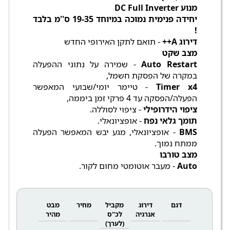
מנוע DC Full Inverter
יחידה פנימית נמוכה במיוחד 19-35 ס''מ בלבד
!
דירוג A++
- תואם לתקן האירופי החדש
מצב שקט
Auto Restart
- שמירה על נתוני ההפעלה
במקרה של הפסקת חשמל,
Timer x4
- טיימר יומי/שבועי המאפשר
הפעלה/הפסקה עד 4 פרקי זמן ביממה,
ציפוי הידרופילי
- ציפוי לסוללה.
תומך גלאי נפח
- אופציונאלי.
BMS
- אופציונאלי, מגע יבש המאפשר הפעלה
ממתח נמוך.
מצב טורבו
Auto
- מעבר אוטומטי מחום לקור.
דגם
דירוג
מקביל
מחיר
מבט
אנרגיה
לכ"ס
מהיר
(לערך)