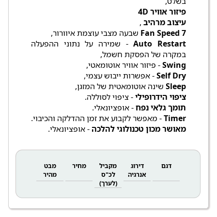
בשלט,
פיזור אוויר 4D
עיצוב מרהיב
,
7 Fan Speed
שבעה מצבי עוצמת איוורור,
Auto Restart
- שמירה על נתוני ההפעלה
במקרה של הפסקת חשמל,
Swing
- פיזור אוויר אוטומאטי,
Self Dry
- אפשרות ייבוש עצמי,
Sleep
שינה אוטומאטית של המזגן,
ציפוי הידרופילי
- ציפוי לסוללה.
תומך גלאי נפח
- אופציונאלי.
Timer
- מאפשר לקבוע את זמן ההדלקה והכיבוי.
מאושר מכון טכנולוגי להלכה
- אופציונאלי.
דגם
דירוג
מקביל
מחיר
מבט
אנרגיה
לכ"ס
מהיר
(לערך)