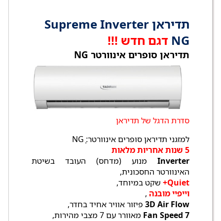
תדיראן Supreme Inverter
NG
דגם חדש !!!
תדיראן סופרים אינוורטר NG
סדרת הדגל של תדיראן
למזגני תדיראן סופרים אינוורטר:ָ NG
5 שנות אחריות מלאות
Inverter
מנוע (מדחס) העובד בשיטת
האינוורטר החסכונית,
Quiet+
שקט במיוחד,
וייפיי מובנה
,
3D Air Flow
פיזור אוויר אחיד בחדר,
7 Fan Speed
מאוורר עם 7 מצבי מהירות,