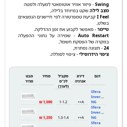
Swing
- פיזור אוויר אוטומאטי למעלה ולמטה
מצב לילה
שקט במיוחד בלילה,
I Feel
קביעת טמפרטורה לפי חיישנים הנמצאים
בשלט,
טיימר
- מאפשר לקבוע את זמן ההדלקה.
Auto Restart
- שמירה על נתוני ההפעלה
במקרה של הפסקת חשמל,
24
- תצוגה נסתרת,
ציפוי הידרופילי
- ציפוי לסוללה.
דגם
דירוג
מקביל
מחיר
מבט
אנרגיה
לכ"ס
מהיר
(לערך)
Sfera
Inverter 10
1,090 ₪
1-1.2
A++
NG
Sfera
Inverter 15
1,250 ₪
1.3-1.4
A++
NG
Sfera