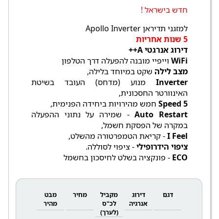
חדש בישראל !
למזגני תדיראן Apollo Inverter
5 שנות אחריות
דירוג אנרגטי A++
WiFi
וייפיי מובנה להפעלה דרך הטלפון
מצב לילה
שקט במיוחד בלילה,
Inverter
מנוע (מדחס) העובד בשיטת
האינוורטר החסכונית,
5 Speed
חמש מהירויות ביחידה הפנימית,
Auto Restart
- שמירה על נתוני ההפעלה
במקרה של הפסקת חשמל,
I Feel
- קריאת הטמפרטורה מהשלט,
ציפוי הידרופילי
- ציפוי לסוללה.
ECO
- פונקציה בשלט לחיסכון בחשמל
דגם
דירוג
מקביל
מחיר
מבט
אנרגיה
לכ"ס
מהיר
(לערך)