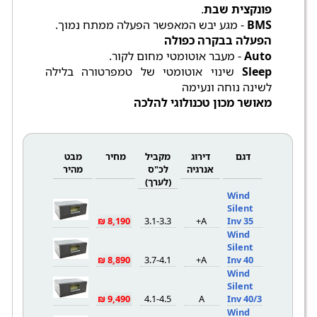
פונקצית שבת
.
BMS
- מגע יבש המאפשר הפעלה ממתח נמוך.
הפעלה בבקרה כפולה
Auto
- מעבר אוטומטי מחום לקור.
Sleep
שינוי אוטומטי של טמפרטורה בלילה
לשינה נוחה ונעימה
מאושר מכון טכנולוגי להלכה
דגם
דירוג
מקביל
מחיר
מבט
אנרגיה
לכ"ס
מהיר
(לערך)
Wind
Silent
8,190 ₪
3.1-3.3
A+
Inv 35
Wind
Silent
8,890 ₪
3.7-4.1
A+
Inv 40
Wind
Silent
9,490 ₪
4.1-4.5
A
Inv 40/3
Wind