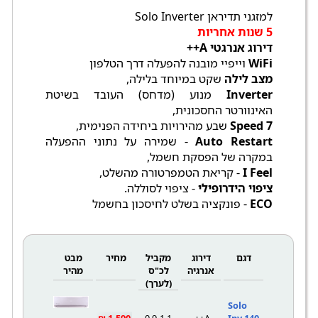
למזגני תדיראן Solo Inverter
5 שנות אחריות
דירוג אנרגטי A++
WiFi
וייפיי מובנה להפעלה דרך הטלפון
מצב לילה
שקט במיוחד בלילה,
Inverter
מנוע (מדחס) העובד בשיטת
האינוורטר החסכונית,
7 Speed
שבע מהירויות ביחידה הפנימית,
Auto Restart
- שמירה על נתוני ההפעלה
במקרה של הפסקת חשמל,
I Feel
- קריאת הטמפרטורה מהשלט,
ציפוי הידרופילי
- ציפוי לסוללה.
ECO
- פונקציה בשלט לחיסכון בחשמל
דגם
דירוג
מקביל
מחיר
מבט
אנרגיה
לכ"ס
מהיר
(לערך)
Solo
1,590 ₪
0.9-1.1
A++
Inv 140