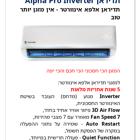
תדיראן Alpha Pro Inverter
תדיראן אלפא אינוורטר - אין מזגן יותר
טוב
המזגן הכי חסכוני הכי חכם והכי יפה
למזגני תדיראן אלפא אינוורטר:
5 שנות אחריות מלאות
Inverter
מנוע (מדחס) העובד בשיטת
האינוורטר החסכונית,
3D Air Flow
פיזור אוויר אחיד בחדר,
7 Fan Speed
מאוורר עם 7 מצבי מהירות,
Auto Restart
- שמירה על נתוני ההפעלה
במקרה של הפסקת חשמל,
Quiet Function
- פעולה חרישית במיוחד,