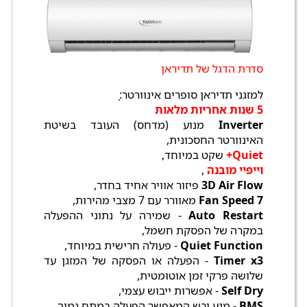
סדרת הדגל של תדיראן
למזגני תדיראן סופרים אינוורטר:ָ
5 שנות אחריות מלאות
Inverter
מנוע (מדחס) העובד בשיטת
האינוורטר החסכונית,
Quiet+
שקט במיוחד,
וייפיי מובנה
,
3D Air Flow
פיזור אוויר אחיד בחדר,
7 Fan Speed
מאוורר עם 7 מצבי מהירות,
Auto Restart
- שמירה על נתוני ההפעלה
במקרה של הפסקת חשמל,
Quiet Function
- פעולה חרישית במיוחד,
Timer x3
- הפעלה או הפסקה של המזגן עד
שלושה פרקי זמן אוטומטית,
Self Dry
- אפשרות ייבוש עצמי,
BMS
- מגע יבש המאפשר הפעלה במתח נמוך,