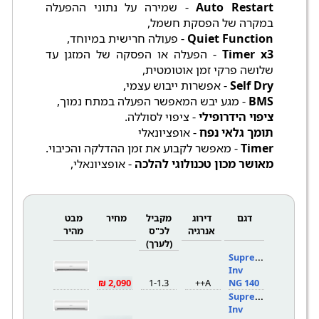
Auto Restart
- שמירה על נתוני ההפעלה
במקרה של הפסקת חשמל,
Quiet Function
- פעולה חרישית במיוחד,
Timer x3
- הפעלה או הפסקה של המזגן עד
שלושה פרקי זמן אוטומטית,
Self Dry
- אפשרות ייבוש עצמי,
BMS
- מגע יבש המאפשר הפעלה במתח נמוך,
ציפוי הידרופילי
- ציפוי לסוללה.
תומך גלאי נפח
- אופציונאלי
Timer
- מאפשר לקבוע את זמן ההדלקה והכיבוי.
מאושר מכון טכנולוגי להלכה
- אופציונאלי,
דגם
דירוג
מקביל
מחיר
מבט
אנרגיה
לכ"ס
מהיר
(לערך)
Supreme
Inv
2,090 ₪
1-1.3
A++
NG 140
Supreme
Inv