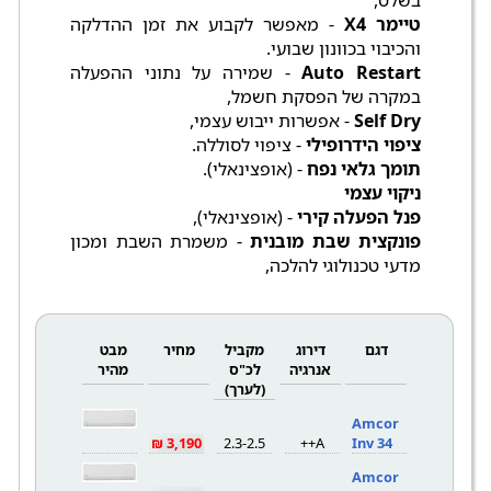
בשלט,
טיימר X4
- מאפשר לקבוע את זמן ההדלקה
והכיבוי בכוונון שבועי.
Auto Restart
- שמירה על נתוני ההפעלה
במקרה של הפסקת חשמל,
Self Dry
- אפשרות ייבוש עצמי,
ציפוי הידרופילי
- ציפוי לסוללה.
תומך גלאי נפח
- (אופצינאלי).
ניקוי עצמי
פנל הפעלה קירי
- (אופצינאלי),
פונקצית שבת מובנית
- משמרת השבת ומכון
מדעי טכנולוגי להלכה,
דגם
דירוג
מקביל
מחיר
מבט
אנרגיה
לכ"ס
מהיר
(לערך)
Amcor
3,190 ₪
2.3-2.5
A++
Inv 34
Amcor