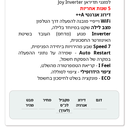
למזגני תדיראן Joy Inverter
5 שנות אחריות
דירוג אנרגטי A++
WiFi
וייפיי מובנה להפעלה דרך הטלפון
מצב לילה
שקט במיוחד בלילה,
Inverter
מנוע (מדחס) העובד בשיטת
האינוורטר החסכונית,
7 Speed
שבע מהירויות ביחידה הפנימית,
Auto Restart
- שמירה על נתוני ההפעלה
במקרה של הפסקת חשמל,
I Feel
- קריאת הטמפרטורה מהשלט,
ציפוי הידרופילי
- ציפוי לסוללה.
ECO
- פונקציה בשלט לחיסכון בחשמל
דגם
דירוג
מקביל
מחיר
מבט
אנרגיה
לכ"ס
מהיר
(לערך)