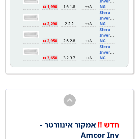
Inverter 18
1,990 ₪
1.6-1.8
A++
NG
Sfera
Inverter 21
2,290 ₪
2-2.2
A++
NG
Sfera
Inverter 29
2,950 ₪
2.6-2.8
A++
NG
Sfera
Inverter 36
3,650 ₪
3.2-3.7
A++
NG
חדש !!
אמקור אינוורטר -
Amcor Inv