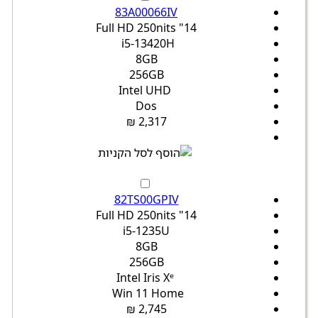
83A00066IV
14" Full HD 250nits
i5-13420H
8GB
256GB
Intel UHD
Dos
2,317 ₪
82TS00GPIV
14" Full HD 250nits
i5-1235U
8GB
256GB
Intel Iris Xᵉ
Win 11 Home
2,745 ₪