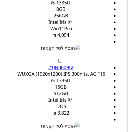
i5-1335U
8GB
256GB
Intel Iris Xᵉ
Win11Pro
4,054 ₪
21JN0009IV
16" WUXGA (1920x1200) IPS 300nits, AG
i5-1335U
16GB
512GB
Intel Iris Xᵉ
DOS
3,822 ₪