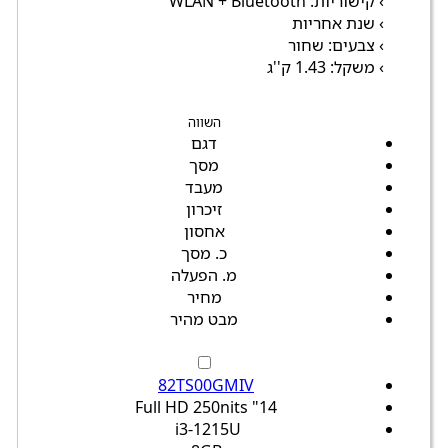
› קישוריות: WLAN + Bluetooth
› שנת אחריות
› צבעים: שחור
› משקל: 1.43 ק''ג
השווה
דגם
מסך
מעבד
זיכרון
אחסון
כ. מסך
מ. הפעלה
מחיר
מבט מהיר
82TS00GMIV
14" Full HD 250nits
i3-1215U