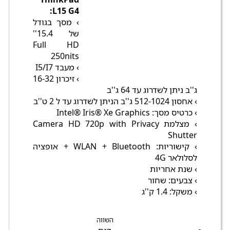
L15 G4:
› מסך בגודל
של 15.4''
Full HD
250nits
› מעבד I5/I7
› זיכרון 16-32
ג''ב ניתן לשדרוג עד 64 ג''ב
› אחסון 512-1024 ג''ב הניתן לשדרוג עד ל 2 ט''ב
› כרטיס מסך: Intel® Iris® Xe Graphics
› מצלמת Camera HD 720p with Privacy
Shutter
› קישוריות: WLAN + Bluetooth + אופציה
לסלולאר 4G
› שנת אחריות
› צבעים: שחור
› משקל: 1.4 ק''ג
השווה