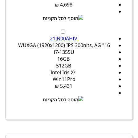
4,698 ₪
21JN00AHIV
16" WUXGA (1920x1200) IPS 300nits, AG
i7-1355U
16GB
512GB
Intel Iris Xᵉ
Win11Pro
5,431 ₪