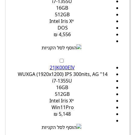
i7-1355U
16GB
512GB
Intel Iris Xᵉ
DOS
4,556 ₪
21JK000EIV
14" WUXGA (1920x1200) IPS 300nits, AG
i7-1355U
16GB
512GB
Intel Iris Xᵉ
Win11Pro
5,148 ₪