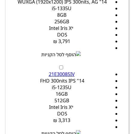
14" WUXGA (1920x1200) IPS 300nits, AG
i5-1335U
8GB
256GB
Intel Iris Xᵉ
DOS
3,791 ₪
21E30085IV
14" FHD 300nits IPS
i5-1235U
16GB
512GB
Intel Iris Xᵉ
DOS
3,313 ₪