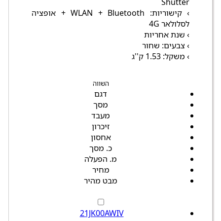
Shutter
› קישוריות: WLAN + Bluetooth + אופציה
לסלולאר 4G
› שנת אחריות
› צבעים: שחור
› משקל: 1.53 ק''ג
השווה
דגם
מסך
מעבד
זיכרון
אחסון
כ. מסך
מ. הפעלה
מחיר
מבט מהיר
21JK00AWIV