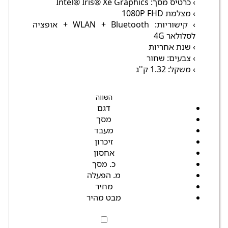
› כרטיס מסך: Intel® Iris® Xe Graphics
› מצלמת 1080P FHD
› קישוריות: WLAN + Bluetooth + אופציה
לסלולאר 4G
› שנת אחריות
› צבעים: שחור
› משקל: 1.32 ק''ג
השווה
דגם
מסך
מעבד
זיכרון
אחסון
כ. מסך
מ. הפעלה
מחיר
מבט מהיר