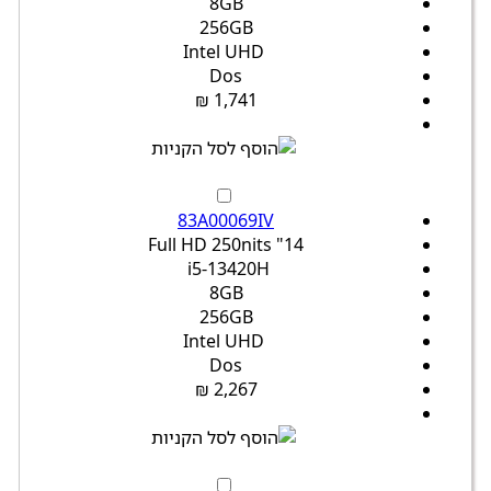
8GB
256GB
Intel UHD
Dos
1,741 ₪
83A00069IV
14" Full HD 250nits
i5-13420H
8GB
256GB
Intel UHD
Dos
2,267 ₪