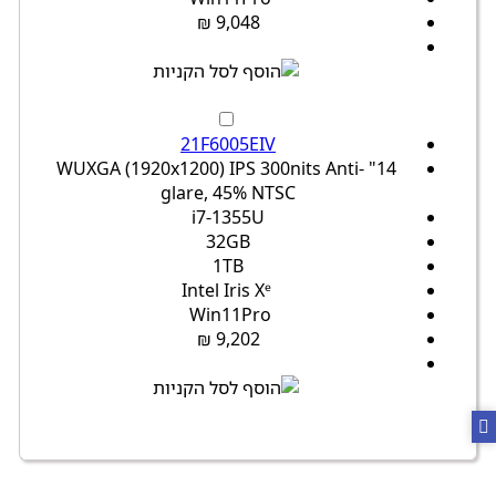
9,048 ₪
21F6005EIV
14" WUXGA (1920x1200) IPS 300nits Anti-
glare, 45% NTSC
i7-1355U
32GB
1TB
Intel Iris Xᵉ
Win11Pro
9,202 ₪