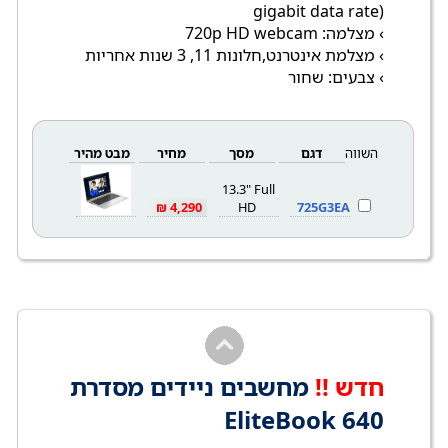
gigabit data rate)
› מצלמה: 720p HD webcam
› מצלמת אינטרנט,חלונות 11, 3 שנות אחריות
› צבעים: שחור
השווה
דגם
מסך
מחיר
מבט מהיר
13.3" Full
4,290 ₪
HD
725G3EA
חדש !!
מחשבים ניידים מסדרת
EliteBook 640