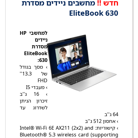
חדש !!
מחשבים ניידים מסדרת
EliteBook 630
למחשבי HP
ניידים
מסדרת
EliteBook
630:
› מסך בגודל
של 13.3''
FHD
› מעבדי I5
› 16 ג''ב
זיכרון הניתן
לשדרוג עד
64 ג''ב
› אחסון 512 ג''ב
› קישוריות: Intel® Wi-Fi 6E AX211 (2x2) and
Bluetooth® 5.3 wireless card (supporting