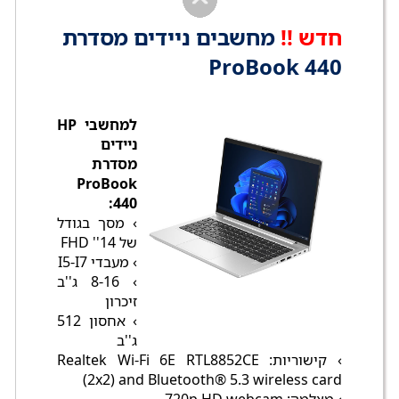
חדש !!
מחשבים ניידים מסדרת
ProBook 440
למחשבי HP
ניידים
מסדרת
ProBook
440:
› מסך בגודל
של 14'' FHD
› מעבדי I5-I7
› 8-16 ג''ב
זיכרון
› אחסון 512
ג''ב
› קישוריות: Realtek Wi-Fi 6E RTL8852CE
(2x2) and Bluetooth® 5.3 wireless card