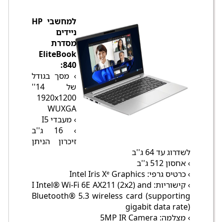
למחשבי HP
ניידים
מסדרת
EliteBook
840:
› מסך בגודל
של 14''
1920x1200
WUXGA
› מעבדי I5
› 16 ג''ב
זיכרון הניתן
לשדרוג עד 64 ג''ב
› אחסון 512 ג''ב
› כרטיס גרפי: Intel Iris Xᵉ Graphics
› קישוריות: I Intel® Wi-Fi 6E AX211 (2x2) and
Bluetooth® 5.3 wireless card (supporting
gigabit data rate)
› מצלמה: 5MP IR Camera