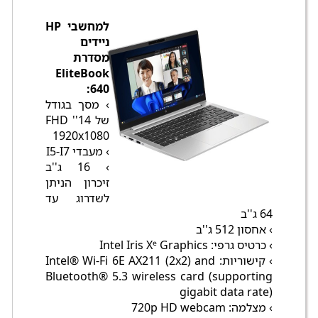
למחשבי HP
ניידים
מסדרת
EliteBook
640:
› מסך בגודל
של 14'' FHD
1920x1080
› מעבדי I5-I7
› 16 ג''ב
זיכרון הניתן
לשדרוג עד
64 ג''ב
› אחסון 512 ג''ב
› כרטיס גרפי: Intel Iris Xᵉ Graphics
› קישוריות: Intel® Wi-Fi 6E AX211 (2x2) and
Bluetooth® 5.3 wireless card (supporting
gigabit data rate)
› מצלמה: 720p HD webcam