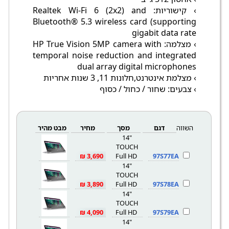
› קישוריות: Realtek Wi-Fi 6 (2x2) and
Bluetooth® 5.3 wireless card (supporting
gigabit data rate
› מצלמה: HP True Vision 5MP camera with
temporal noise reduction and integrated
dual array digital microphones
› מצלמת אינטרנט,חלונות 11, 3 שנות אחריות
› צבעים: שחור / כחול / כסוף
השווה
דגם
מסך
מחיר
מבט מהיר
14"
TOUCH
3,690 ₪
Full HD
97S77EA
14"
TOUCH
3,890 ₪
Full HD
97S78EA
14"
TOUCH
4,090 ₪
Full HD
97S79EA
14"