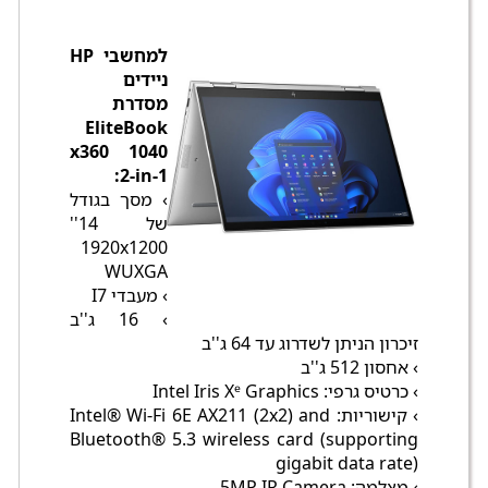
למחשבי HP
ניידים
מסדרת
EliteBook
x360 1040
2-in-1:
› מסך בגודל
של 14''
1920x1200
WUXGA
› מעבדי I7
› 16 ג''ב
זיכרון הניתן לשדרוג עד 64 ג''ב
› אחסון 512 ג''ב
› כרטיס גרפי: Intel Iris Xᵉ Graphics
› קישוריות: Intel® Wi-Fi 6E AX211 (2x2) and
Bluetooth® 5.3 wireless card (supporting
gigabit data rate)
› מצלמה: 5MP IR Camera