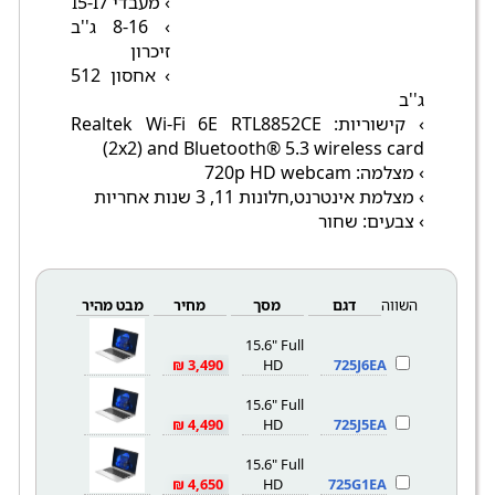
› מעבדי I5-I7
› 8-16 ג''ב
זיכרון
› אחסון 512
ג''ב
› קישוריות: Realtek Wi-Fi 6E RTL8852CE
(2x2) and Bluetooth® 5.3 wireless card
› מצלמה: 720p HD webcam
› מצלמת אינטרנט,חלונות 11, 3 שנות אחריות
› צבעים: שחור
השווה
דגם
מסך
מחיר
מבט מהיר
15.6" Full
3,490 ₪
HD
725J6EA
15.6" Full
4,490 ₪
HD
725J5EA
15.6" Full
4,650 ₪
HD
725G1EA