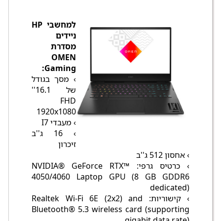
למחשבי HP
ניידים
מסדרת
OMEN
Gaming:
› מסך בגודל
של 16.1''
FHD
1920x1080
› מעבדי I7
› 16 ג''ב
זיכרון
› אחסון 512 ג''ב
› כרטיס גרפי: NVIDIA® GeForce RTX™
4050/4060 Laptop GPU (8 GB GDDR6
dedicated)
› קישוריות: Realtek Wi-Fi 6E (2x2) and
Bluetooth®️ 5.3 wireless card (supporting
gigabit data rate)